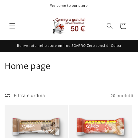
Vai
Welcome to our store
direttamente
ai contenuti
Carrello
Benvenuto nello store on line SGARRO Zero sensi di Colpa
C
Home page
o
l
Filtra e ordina
20 prodotti
l
e
z
i