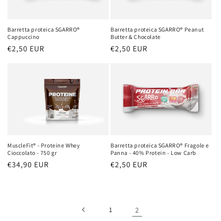
o
Barretta proteica SGARRO®
Barretta proteica SGARRO® Peanut
n
Cappuccino
Butter & Chocolate
Prezzo
€2,50 EUR
Prezzo
€2,50 EUR
e
di
di
:
listino
listino
Barretta proteica SGARRO® Fragole e
MuscleFit® - Proteine Whey
Panna - 40% Protein - Low Carb
Cioccolato - 750 gr
Prezzo
€2,50 EUR
Prezzo
€34,90 EUR
di
di
listino
listino
1
2